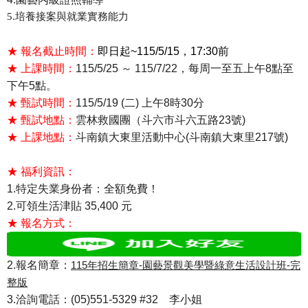
5.培養接案與就業實務能力
★ 報名截止時間：
即日起~
115/5/15，17:30前
★ 上課時間：
115/5/25 ～ 115/7/22，每周一至五上午8點至
下午5點。
★ 甄試時間：
115/5/19 (二) 上午8時30分
★ 甄試地點：
雲林救國團（斗六市斗六五路23號)
★ 上課地點：
斗南鎮大東里活動中心(斗南鎮大東里217號)
★ 福利資訊：
1.特定失業身份者：全額免費！
2.可領生活津貼 35,400 元
★ 報名方式：
2.報名簡章：
115年招生簡章-園藝景觀美學暨綠意生活設計班-完
整版
3.洽詢電話：(05)551-5329 #32 李小姐