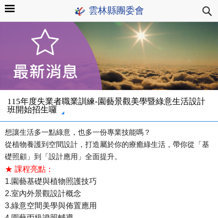
雲林縣團委會
115年度失業者職業訓練-園藝景觀美學暨綠意生活設計
班開始招生囉
想讓生活多一點綠意，也多一份專業技能嗎？
從植物養護到空間設計，打造屬於你的療癒綠生活，帶你從「基
礎照顧」到「設計應用」全面提升。
★ 課程亮點：
1.
園藝基礎與植物照護技巧
2.室內外景觀設計概念
3.綠意空間美學與佈置應用
4.園藝丙級證照輔導