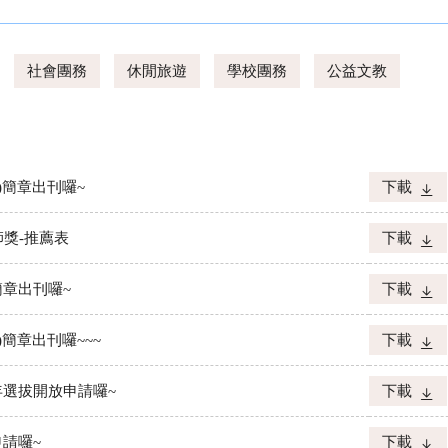
社會團務
休閒旅遊
學校團務
公益文教
月)簡章出刊囉~
下載
師獎-推薦表
下載
簡章出刊囉~
下載
月)簡章出刊囉~~~
下載
年選拔開放申請囉~
下載
申請囉~
下載