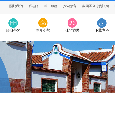
關於我們
|
張老師
|
義工服務
|
探索教育
|
救國團全球資訊網
|
終身學習
冬夏令營
休閒旅遊
下載專區