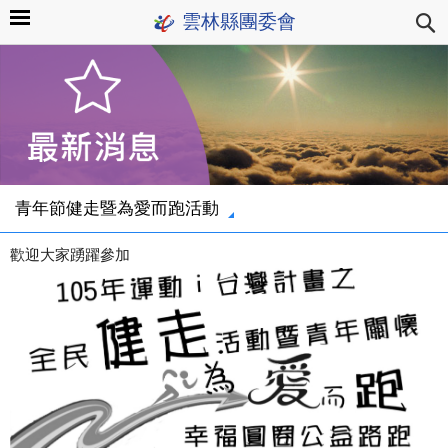
雲林縣團委會
青年節健走暨為愛而跑活動
歡迎大家踴躍參加