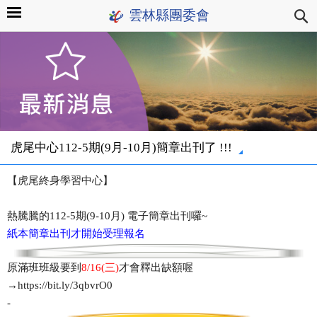
雲林縣團委會
虎尾中心112-5期(9月-10月)簡章出刊了 !!!
【虎尾終身學習中心】
熱騰騰的112-5期(9-10月) 電子簡章出刊囉~
紙本簡章出刊才開始受理報名
原滿班班級要到
8/16(三)
才會釋出缺額喔
→https://bit.ly/3qbvrO0
-