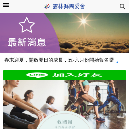
雲林縣團委會
春末迎夏，開啟夏日的成長，五-六月份開始報名囉