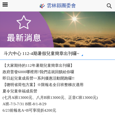
雲林縣團委會
斗六中心 112-4期暑假兒童簡章出刊囉~
【大家期待的112年暑期兒童簡章出刊囉】
政府普發6000哪裡用?我們這就回饋給你囉
即日起兒童成長營一系列優惠活動開跑囉!!
【聰明省荷包方案】※限報名全日班整梯次適用
夏令兒童幸福成長營
(七月A班13000元、八月B班13000元、正音C班13000元)
A班-7/3-7/31 B班-8/1-8/29
6/23前報名A+B可享現折4200元