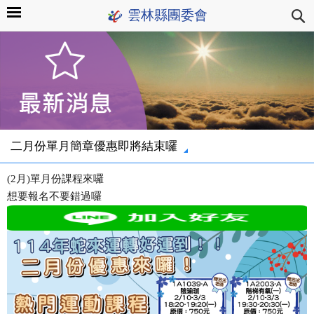
雲林縣團委會
二月份單月簡章優惠即將結束囉
(2月)單月份課程來囉
想要報名不要錯過囉