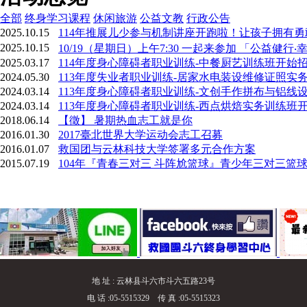
全部
终身学习课程
休闲旅游
公益文教
行政公告
2025.10.15
114年推展儿少参与机制讲座开跑啦！让孩子拥有
2025.10.15
10/19（星期日）上午7:30 一起来参加 「公益健行
2025.03.17
114年度身心障碍者职业训练-中餐厨艺训练班开始
2024.05.30
113年度失业者职业训练-居家水电装设维修证照实
2024.03.14
113年度身心障碍者职业训练-文创手作拼布与铝线
2024.03.14
113年度身心障碍者职业训练-西点烘焙实务训练班
2018.06.14
【徵】 暑期热血志工就是你
2016.01.30
2017臺北世界大学运动会志工召募
2016.01.07
救国团与云林科技大学签署多元合作方案
2015.07.19
104年『青春三对三 斗阵尬篮球』青少年三对三篮
地 址 : 云林县斗六市斗六五路23号
电 话 :05-5515329 传 真 :05-5515323